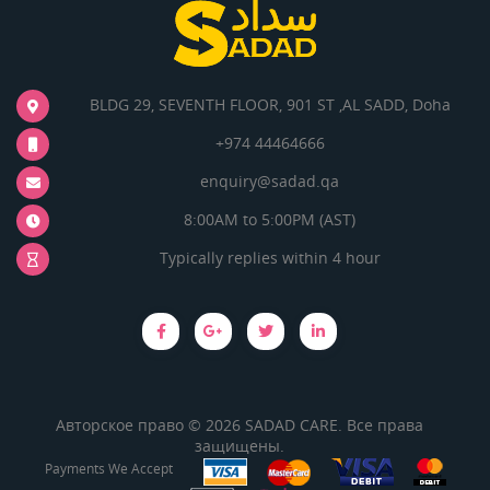
BLDG 29, SEVENTH FLOOR, 901 ST ,AL SADD, Doha
+974 44464666
enquiry@sadad.qa
8:00AM to 5:00PM (AST)
Typically replies within 4 hour
Авторское право © 2026 SADAD CARE. Все права
защищены.
Payments We Accept