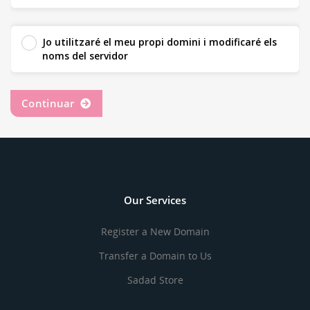
Jo utilitzaré el meu propi domini i modificaré els
noms del servidor
Continuar
Our Services
Register a New Domain
Transfer a Domain to Us
Sadad Store