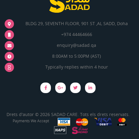
BLDG 29, SEVENTH FLOOR, 901 ST ,AL SADD, Doha
+974 44464666
enquiry@sadad.qa
8:00AM to 5:00PM (AST)
Typically replies within 4 hour
Drets d'autor © 2026 SADAD CARE. Tots els drets reservats.
Payments We Accept