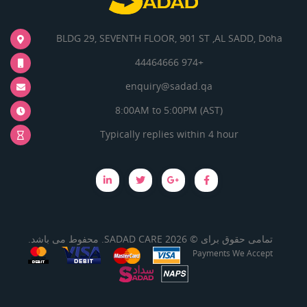
BLDG 29, SEVENTH FLOOR, 901 ST ,AL SADD, Doha
+974 44464666
enquiry@sadad.qa
8:00AM to 5:00PM (AST)
Typically replies within 4 hour
تمامی حقوق برای © 2026 SADAD CARE. محفوط می باشد.
Payments We Accept