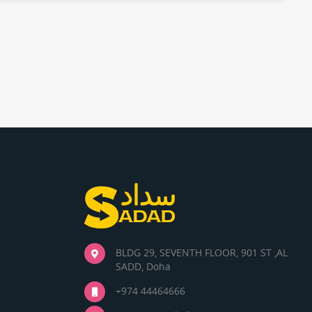
BLDG 29, SEVENTH FLOOR, 901 ST ,AL
SADD, Doha
+974 44464666