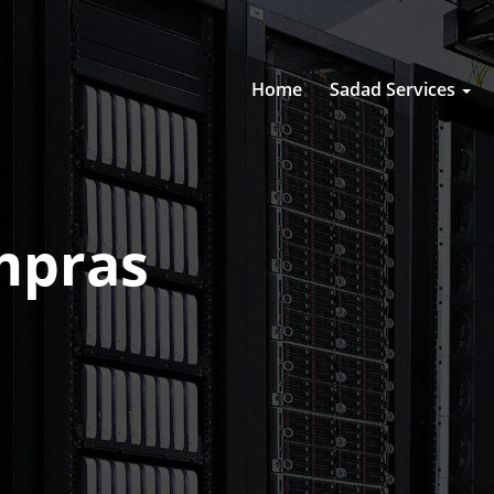
Home
Sadad Services
mpras