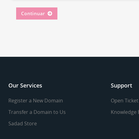
Continuar
Our Services
Support
Register a New Domain
Open Ticket
Transfer a Domain to Us
Knowledge 
Sadad Store