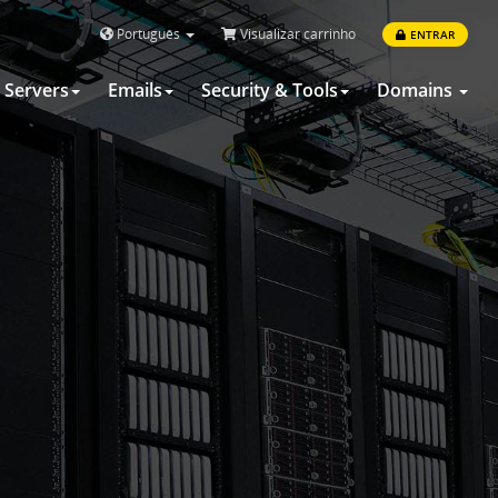
Português
Visualizar carrinho
ENTRAR
Servers
Emails
Security & Tools
Domains