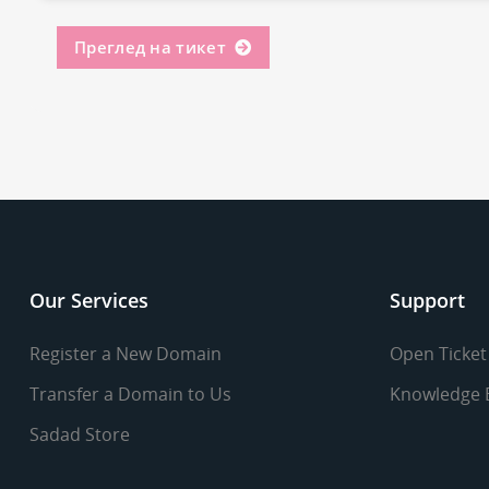
Преглед на тикет
Our Services
Support
Register a New Domain
Open Ticket
Transfer a Domain to Us
Knowledge 
Sadad Store