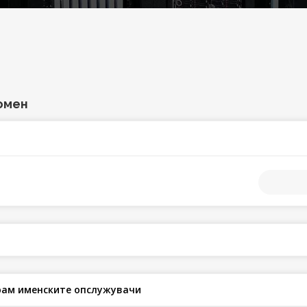
омен
ирам именските опслужувачи