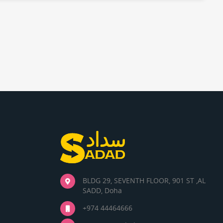
BLDG 29, SEVENTH FLOOR, 901 ST ,AL
SADD, Doha
+974 44464666