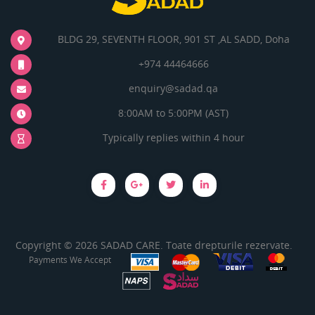
BLDG 29, SEVENTH FLOOR, 901 ST ,AL SADD, Doha
+974 44464666
enquiry@sadad.qa
8:00AM to 5:00PM (AST)
Typically replies within 4 hour
Copyright © 2026 SADAD CARE. Toate drepturile rezervate.
Payments We Accept