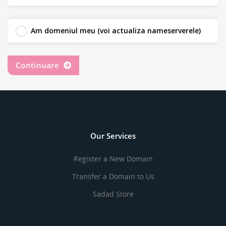
Am domeniul meu (voi actualiza nameserverele)
Continuare
Our Services
Register a New Domain
Transfer a Domain to Us
Sadad Store