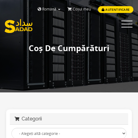
Română
Coșul meu
AUTENTIFICARE
Toggle
navigat
Coș De Cumpărături
Categorii