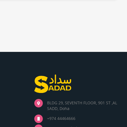
BLDG 29, SEVENTH FLOOR, 901 ST ,AL
SADD, Doha
+974 44464666