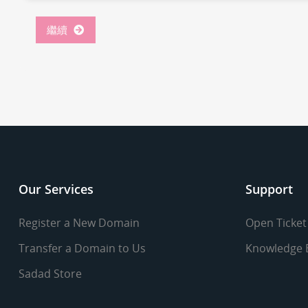
繼續
Our Services
Support
Register a New Domain
Open Ticket
Transfer a Domain to Us
Knowledge 
Sadad Store