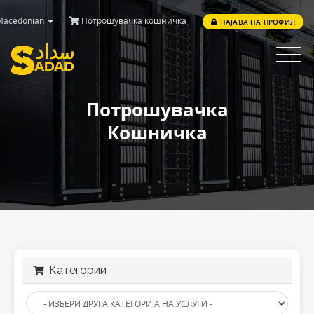
acedonian
Потрошувачка кошничка
НАЈАВА НА ПРОФИЛ
Toggle
navigat
Потрошувачка
Кошничка
Категории