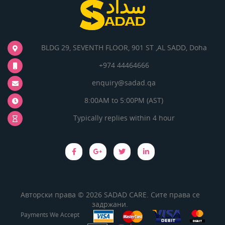
BLDG 29, SEVENTH FLOOR, 901 ST ,AL SADD, Doha
+974 44464666
enquiry@sadad.qa
8:00AM to 5:00PM (AST)
Typically replies within 4 hour
Авторски права © 2026 SADAD CARE. Сите права се
задржани.
Payments We Accept