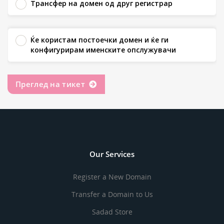
Трансфер на домен од друг регистрар
Ќе користам постоечки домен и ќе ги
конфигурирам именските опслужувачи
Преглед на тикет
Our Services
Register a New Domain
Transfer a Domain to Us
Sadad Store