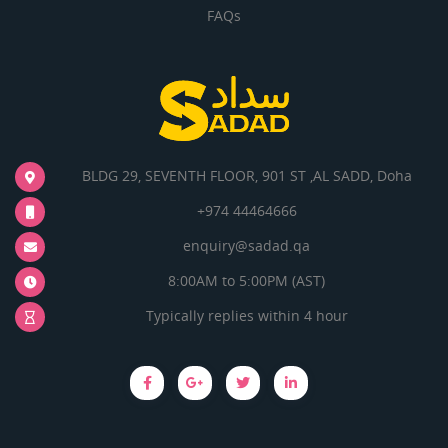
FAQs
BLDG 29, SEVENTH FLOOR, 901 ST ,AL SADD, Doha
+974 44464666
enquiry@sadad.qa
8:00AM to 5:00PM (AST)
Typically replies within 4 hour