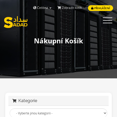
Čeština
Zobrazit košík
PŘIHLÁŠENÍ
Toggle
navigat
Nákupní Košík
Kategorie