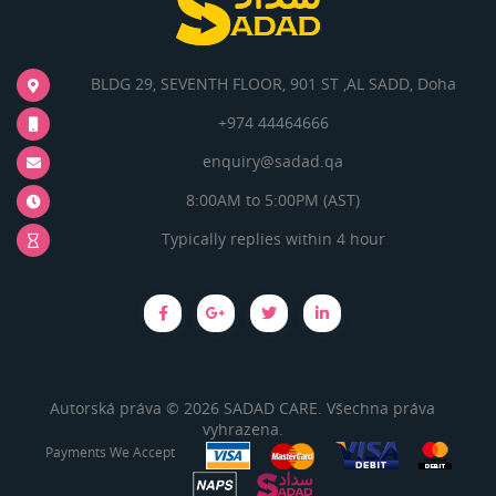
BLDG 29, SEVENTH FLOOR, 901 ST ,AL SADD, Doha
+974 44464666
enquiry@sadad.qa
8:00AM to 5:00PM (AST)
Typically replies within 4 hour
Autorská práva © 2026 SADAD CARE. Všechna práva
vyhrazena.
Payments We Accept