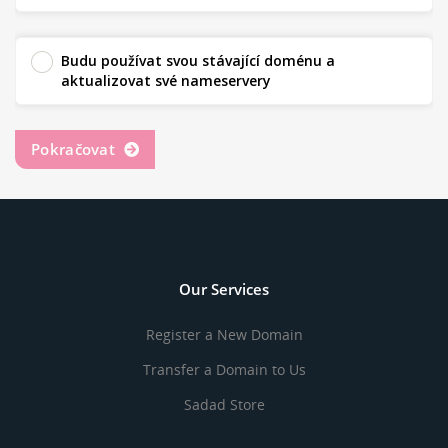
Budu používat svou stávající doménu a
aktualizovat své nameservery
Pokračovat
Our Services
Register a New Domain
Transfer a Domain to Us
Sadad Store