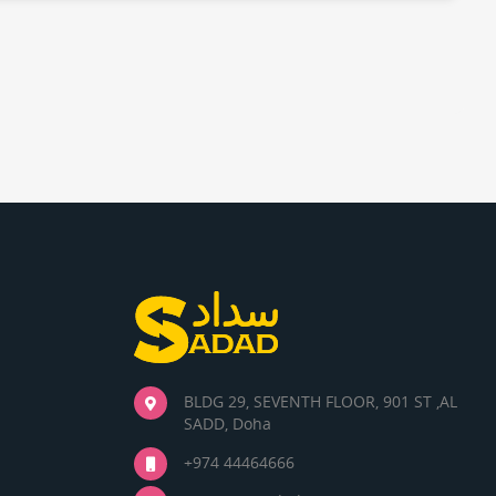
BLDG 29, SEVENTH FLOOR, 901 ST ,AL
SADD, Doha
+974 44464666