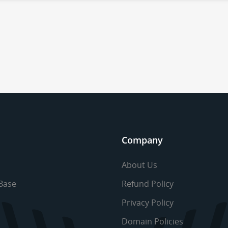
Company
About Us
Base
Refund Policy
Privacy Policy
Domain Policies