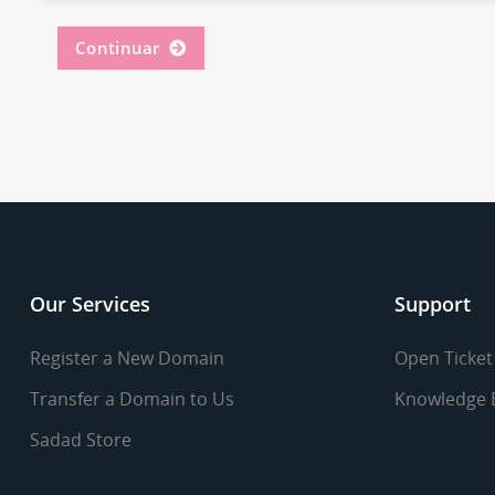
Continuar
Our Services
Support
Register a New Domain
Open Ticket
Transfer a Domain to Us
Knowledge 
Sadad Store