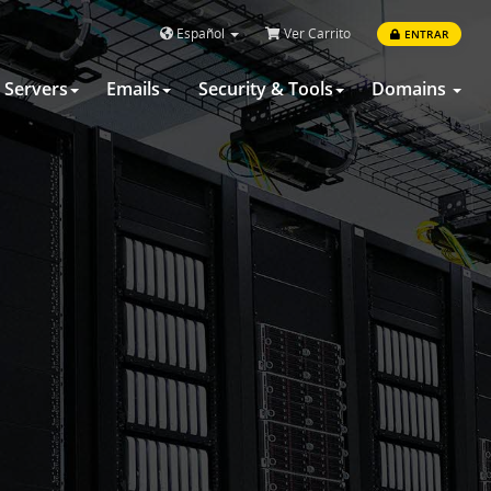
Español
Ver Carrito
ENTRAR
Servers
Emails
Security & Tools
Domains