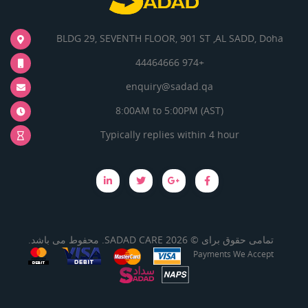
BLDG 29, SEVENTH FLOOR, 901 ST ,AL SADD, Doha
+974 44464666
enquiry@sadad.qa
8:00AM to 5:00PM (AST)
Typically replies within 4 hour
تمامی حقوق برای © 2026 SADAD CARE. محفوط می باشد.
Payments We Accept