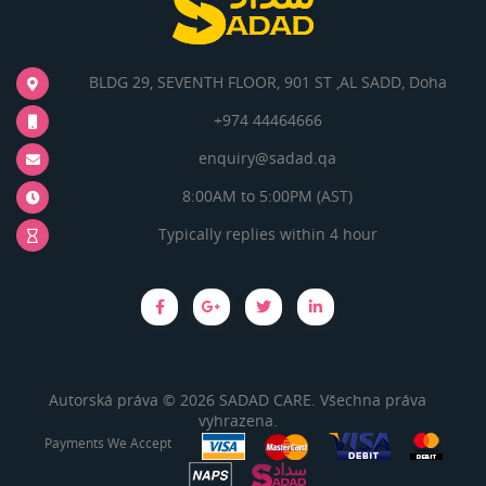
BLDG 29, SEVENTH FLOOR, 901 ST ,AL SADD, Doha
+974 44464666
enquiry@sadad.qa
8:00AM to 5:00PM (AST)
Typically replies within 4 hour
Autorská práva © 2026 SADAD CARE. Všechna práva
vyhrazena.
Payments We Accept