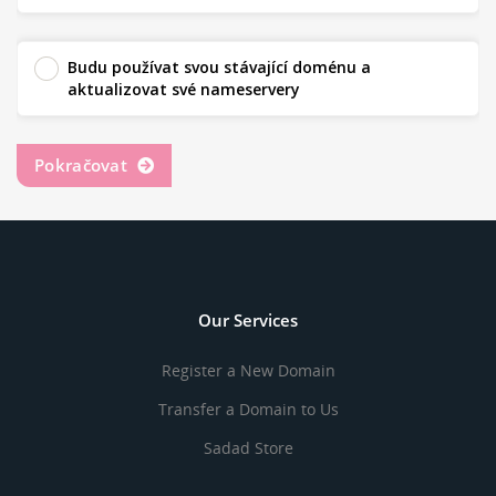
Budu používat svou stávající doménu a
aktualizovat své nameservery
Pokračovat
Our Services
Register a New Domain
Transfer a Domain to Us
Sadad Store