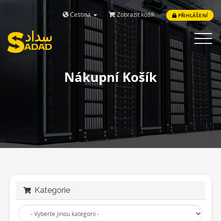
Čeština
Zobrazit košík
PŘIHLÁŠENÍ
Toggle
navigat
Nákupní Košík
Kategorie