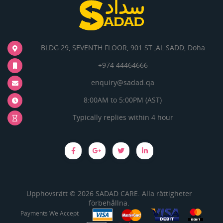
BLDG 29, SEVENTH FLOOR, 901 ST ,AL SADD, Doha
+974 44464666
enquiry@sadad.qa
8:00AM to 5:00PM (AST)
Typically replies within 4 hour
Upphovsrätt © 2026 SADAD CARE. Alla rättigheter
förbehållna.
Payments We Accept