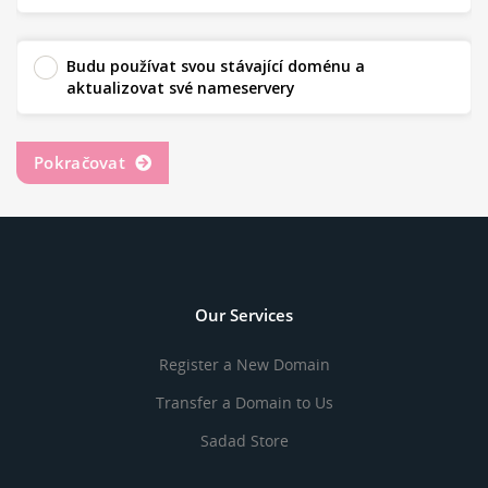
Budu používat svou stávající doménu a
aktualizovat své nameservery
Pokračovat
Our Services
Register a New Domain
Transfer a Domain to Us
Sadad Store