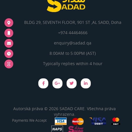
BLDG 29, SEVENTH FLOOR, 901 ST ,AL SADD, Doha
+974 44464666
enquiry@sadad.qa
8:00AM to 5:00PM (AST)
Typically replies within 4 hour
Autorská práva © 2026 SADAD CARE. Všechna práva
vyhrazena.
Payments We Accept