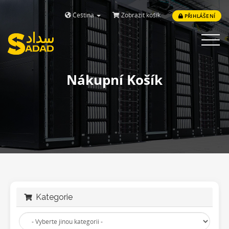
Čeština
Zobrazit košík
PŘIHLÁŠENÍ
Toggle
navigat
Nákupní Košík
Kategorie