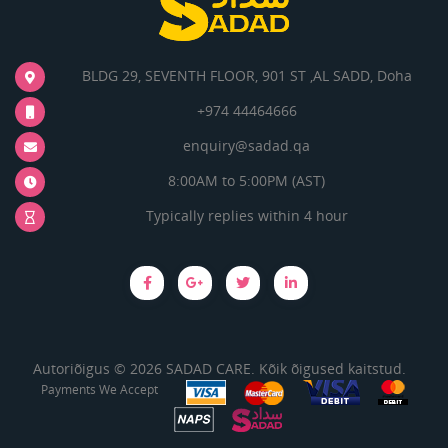
BLDG 29, SEVENTH FLOOR, 901 ST ,AL SADD, Doha
+974 44464666
enquiry@sadad.qa
8:00AM to 5:00PM (AST)
Typically replies within 4 hour
Autoriõigus © 2026 SADAD CARE. Kõik õigused kaitstud.
Payments We Accept