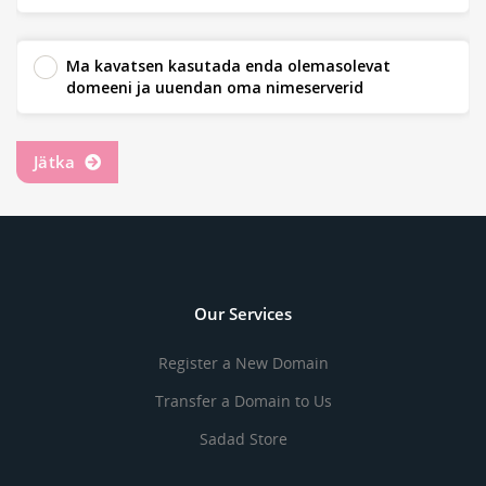
Ma kavatsen kasutada enda olemasolevat
domeeni ja uuendan oma nimeserverid
Jätka
Our Services
Register a New Domain
Transfer a Domain to Us
Sadad Store