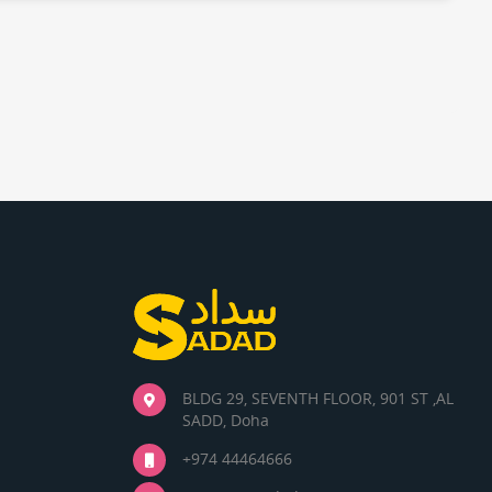
BLDG 29, SEVENTH FLOOR, 901 ST ,AL
SADD, Doha
+974 44464666