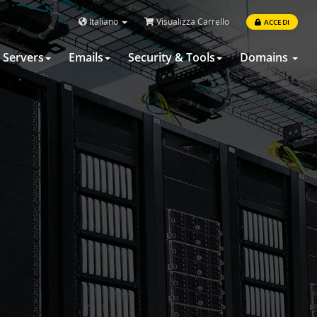
Italiano
Visualizza Carrello
ACCEDI
Servers
Emails
Security & Tools
Domains