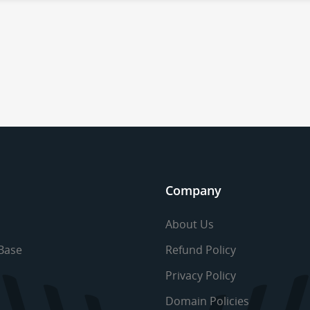
Company
About Us
Base
Refund Policy
Privacy Policy
Domain Policies