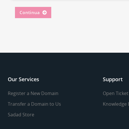
Continua
Our Services
Support
Register a New Domain
Open Ticket
Transfer a Domain to Us
Knowledge 
Sadad Store