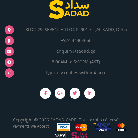
BLDG 29, SEVENTH FLOOR, 901 ST ,AL SADD, Doha
+974 44464666
enquiry@sadad.qa
8:00AM to 5:00PM (AST)
Typically replies within 4 hour
Copyright © 2026 SADAD CARE. Tous droits réservés.
Payments We Accept