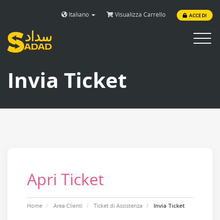
Italiano
Visualizza Carrello
ACCEDI
Toggle
navigat
Invia Ticket
Apri Ticket
Home
Area Clienti
Ticket di Assistenza
Invia Ticket