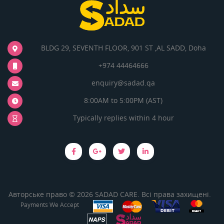
BLDG 29, SEVENTH FLOOR, 901 ST ,AL SADD, Doha
+974 44464666
enquiry@sadad.qa
8:00AM to 5:00PM (AST)
Typically replies within 4 hour
Авторське право © 2026 SADAD CARE. Всі права захищені.
Payments We Accept