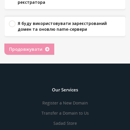
реєстратора
Я буду використовувати зареєстрований
домен та оновлю name-сервери
Продовжувати
Our Services
Register a New Domain
Transfer a Domain to Us
Sadad Store