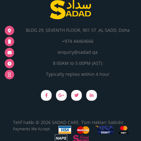
BLDG 29, SEVENTH FLOOR, 901 ST ,AL SADD, Doha
+974 44464666
enquiry@sadad.qa
8:00AM to 5:00PM (AST)
Typically replies within 4 hour
Telif hakkı © 2026 SADAD CARE. Tüm Hakları Saklıdır.
Payments We Accept