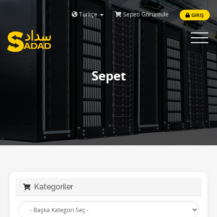
Türkçe
Sepeti Görüntüle
GIRIŞ
Toggle
navigat
Sepet
Kategoriler