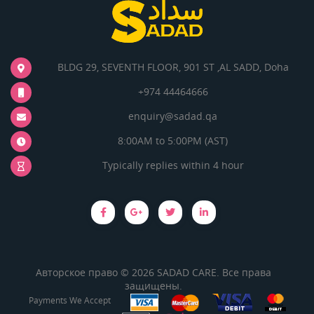
BLDG 29, SEVENTH FLOOR, 901 ST ,AL SADD, Doha
+974 44464666
enquiry@sadad.qa
8:00AM to 5:00PM (AST)
Typically replies within 4 hour
Авторское право © 2026 SADAD CARE. Все права
защищены.
Payments We Accept