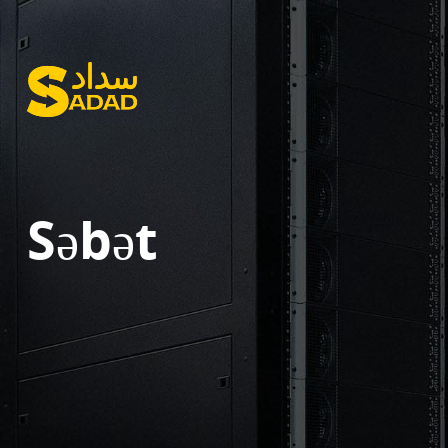
Səbət