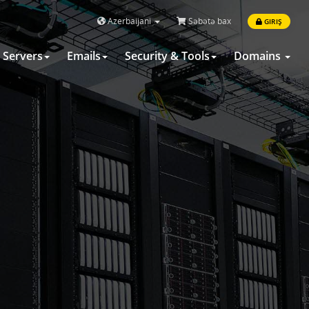
Azerbaijani
Səbətə bax
GIRIŞ
Servers
Emails
Security & Tools
Domains