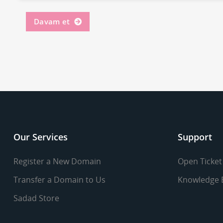
Davam et
Our Services
Support
Register a New Domain
Open Ticket
Transfer a Domain to Us
Knowledge 
Sadad Store