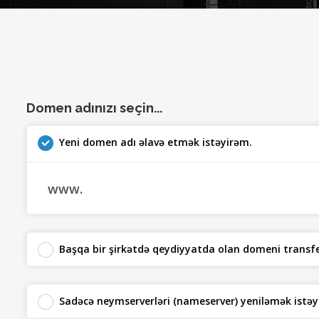
Domen adınızı seçin...
Yeni domen adı əlavə etmək istəyirəm.
www.
Başqa bir şirkətdə qeydiyyatda olan domeni transf
Sadəcə neymserverləri (nameserver) yeniləmək istəy