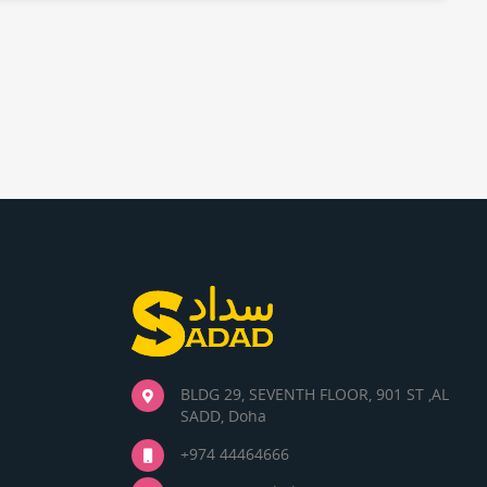
BLDG 29, SEVENTH FLOOR, 901 ST ,AL
SADD, Doha
+974 44464666