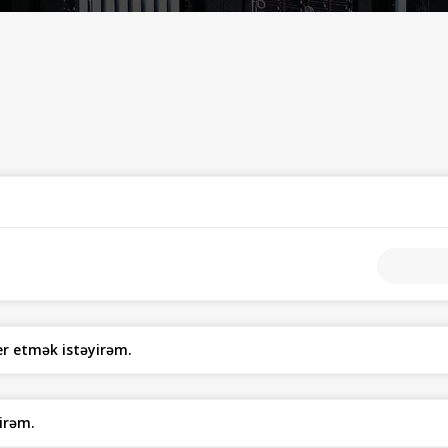
er etmək istəyirəm.
irəm.