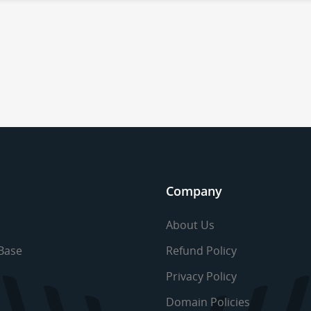
Company
About Us
Base
Refund Policy
Privacy Policy
Domain Policies