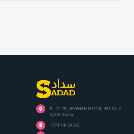
BLDG 29, SEVENTH FLOOR, 901 ST ,AL
SADD, Doha
+974 44464666