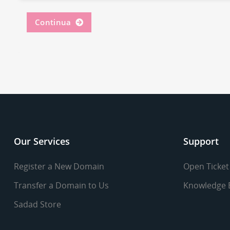
Continua
Our Services
Support
Register a New Domain
Open Ticket
Transfer a Domain to Us
Knowledge 
Sadad Store