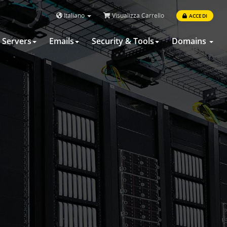
Italiano
Visualizza Carrello
ACCEDI
Servers
Emails
Security & Tools
Domains