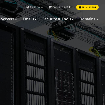
Čeština
Zobrazit košík
PŘIHLÁŠENÍ
Servers
Emails
Security & Tools
Domains