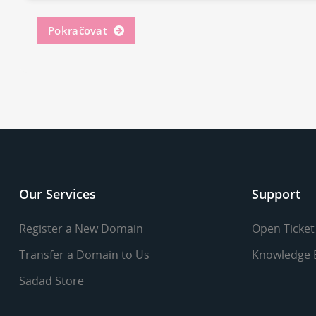
Pokračovat
Our Services
Support
Register a New Domain
Open Ticket
Transfer a Domain to Us
Knowledge 
Sadad Store