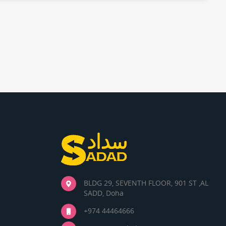
BLDG 29, SEVENTH FLOOR, 901 ST ,AL
SADD, Doha
+974 44464666