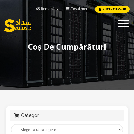
Română
Coșul meu
AUTENTIFICARE
Toggle
navigat
Coș De Cumpărături
Categorii