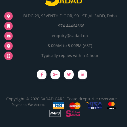
BLDG 29, SEVENTH FLOOR, 901 ST ,AL SADD, Doha
+974 44464666
enquiry@sadad.qa
8:00AM to 5:00PM (AST)
Typically replies within 4 hour
Copyright © 2026 SADAD CARE. Toate drepturile rezervate.
Payments We Accept