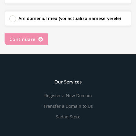
Am domeniul meu (voi actualiza nameserverele)
Continuare
Our Services
Register a New Domain
Transfer a Domain to Us
Sadad Store