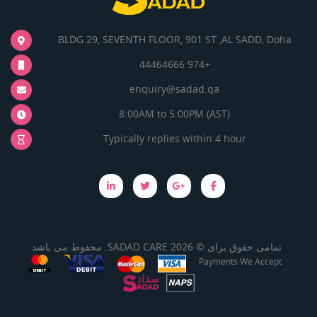
BLDG 29, SEVENTH FLOOR, 901 ST ,AL SADD, Doha
+974 44464666
enquiry@sadad.qa
8:00AM to 5:00PM (AST)
Typically replies within 4 hour
تمامی حقوق برای © 2026 SADAD CARE. محفوط می باشد.
Payments We Accept