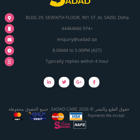
BLDG 29, SEVENTH FLOOR, 901 ST ,AL SADD, Doha
+974 44464666
enquiry@sadad.qa
8:00AM to 5:00PM (AST)
Typically replies within 4 hour
حقوق الطبع والنشر © 2026 SADAD CARE. جميع الحقوق محفوظة.
Payments We Accept