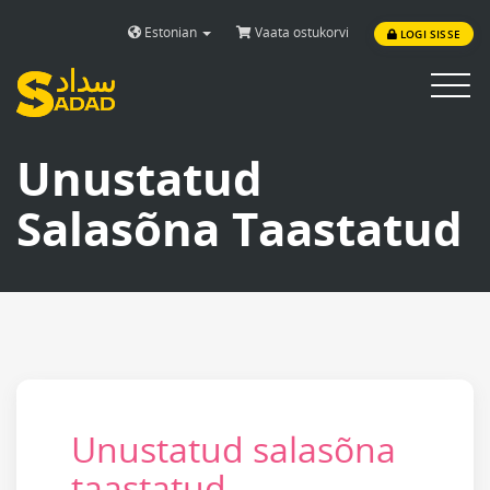
Estonian
Vaata ostukorvi
LOGI SISSE
Toggle
navigat
Unustatud
Salasõna Taastatud
Unustatud salasõna
taastatud