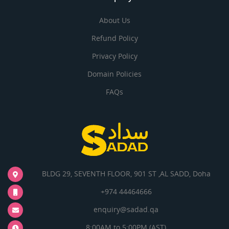
About Us
Refund Policy
Privacy Policy
Domain Policies
FAQs
BLDG 29, SEVENTH FLOOR, 901 ST ,AL SADD, Doha
+974 44464666
enquiry@sadad.qa
8:00AM to 5:00PM (AST)